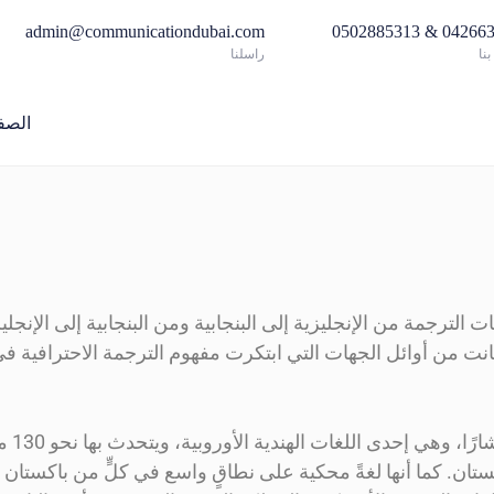
admin@communicationdubai.com
042663517 & 05
نا
راسلنا
الصف
لترجمة من الإنجليزية إلى البنجابية ومن البنجابية إلى الإنجليزي
فارقة في مسيرتها منذ تأسيسها عام ١٩٩٦، حين كانت من أوائل الجهات التي ابتكرت مفهوم الترجمة
وتحتلّ 
ستان. كما أنها لغةً محكية على نطاقٍ واسع في كلٍّ من باكستان و