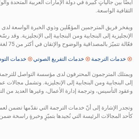
أيضًا بين جالياتٍ كبيرة في دولة الإمارات العربية المتحدة وال
الثقافية الواسعة.
ويفخر فريق المترجمين المؤهّلين وذوي الخبرة الواسعة لدى 
الإنجليزية إلى البنجابية ومن البنجابية إلى الإنجليزية. وقد ر
فعّالة تتميّز بالمصداقية والوضوح والإتقان في أكثر من 75 لغة، بما يضمن تلبية احتياجات عملائنا بمعايير عالمية من الجودة والاحتراف.
خدمات الترجمة
خدمات التفريغ الصوتي
خدمات التوط
ويمتلك المترجمون المحترفون لدى مؤسسة التواصل للترجمة الق
إلى البنجابية ومن البنجابية إلى الإنجليزية. وتشمل مجالات
وعقود التأسيس، وترجمة إدارة الأعمال، وغيرها العديد من الت
وتجدر الإشارة إلى أنّ خدمات الترجمة التي نقدّمها تضمن لعملائ
كأحد المجالات الرئيسة التي نُجيدها بتميّزٍ وخبرةٍ راسخة ض