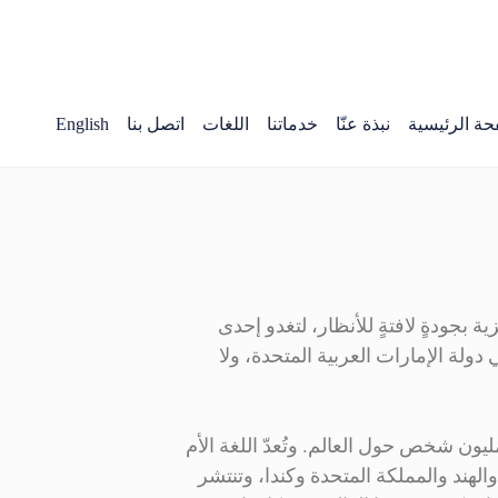
حة الرئيسية
نبذة عنّا
خدماتنا
اللغات
اتصل بنا
English
ة بجودةٍ لافتةٍ للأنظار، لتغدو إحدى
 الاحترافية في دولة الإمارات العربية المتحدة، ولا
اللغة البنجابية المرتبة التاسعة بين أكثر لغات العالم انتشارًا، وهي إحدى اللغات الهندية الأوروبية، ويتحدث بها نحو 130 مليون شخص حول العالم. وتُعدّ اللغة الأم
الهند والمملكة المتحدة وكندا، وتنتشر