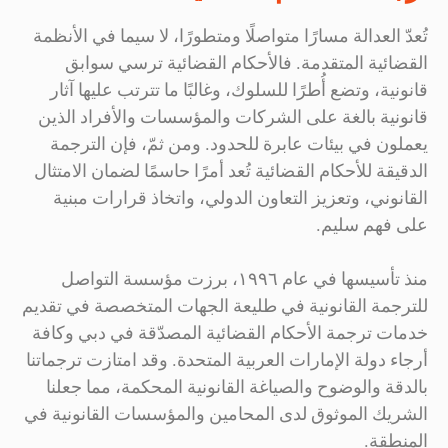
تُعدّ العدالة مسارًا متواصلًا ومتطورًا، لا سيما في الأنظمة
القضائية المتقدمة. فالأحكام القضائية ترسي سوابق
قانونية، وتضع أُطرًا للسلوك، وغالبًا ما تترتب عليها آثار
قانونية بالغة على الشركات والمؤسسات والأفراد الذين
يعملون في بيئات عابرة للحدود. ومن ثمّ، فإن الترجمة
الدقيقة للأحكام القضائية تُعد أمرًا حاسمًا لضمان الامتثال
القانوني، وتعزيز التعاون الدولي، واتخاذ قرارات مبنية
على فهم سليم.
منذ تأسيسها في عام ١٩٩٦، برزت مؤسسة التواصل
للترجمة القانونية في طليعة الجهات المتخصصة في تقديم
خدمات ترجمة الأحكام القضائية المصدّقة في دبي وكافة
أرجاء دولة الإمارات العربية المتحدة. وقد امتازت ترجماتنا
بالدقة والوضوح والصياغة القانونية المحكمة، مما جعلنا
الشريك الموثوق لدى المحامين والمؤسسات القانونية في
المنطقة.