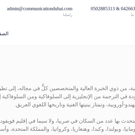
admin@communicationdubai.com
042663517 & 05
نا
راسلنا
الصف
 من ذوي الخبرة العالية والمتخصصين كلٌّ في مجاله، إلى تطو
 في الترجمة من الإنجليزية إلى السلوفاكية ومن السلوفاكية إلى
و-أوروبية، وتمتاز ببنيتها الغنية وتاريخها اللغوي العريق.
ما يتحدث بها عدد من السكان في صربيا، ولا سيما في إقليم فويفود
نيا، وبولندا، وكندا، وهنغاريا، وكرواتيا، والمملكة المتحدة، وأست