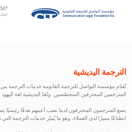
02885313
اتصل ب
الترجمة اليديشية
تُقدّم مؤسسة التواصل للترجمة القانونية خدمات الترجمة من ال
المترجمين المحترفين المتخصّصين. وتُعَدّ اليديشية لغة اليهو
يضع المترجمون المحترفون لدينا نصب أعينهم هدفًا رئيسيًا يتم
انطباعًا مميزًا لدى العملاء، وهو ما يُميّز خدمات الترجمة التي نقدّمها بأكثر م