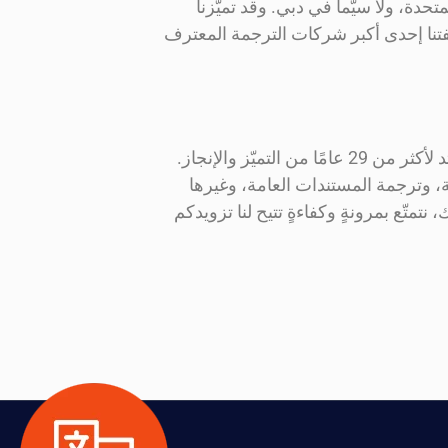
متحدة، ولا سيّما في دبي. وقد تميّزنا
صفتنا إحدى أكبر شركات الترجمة المعترف
ولطالما كنا في طليعة المؤسسات الرائدة في تقديم خدمات الترجمة في دولة الإمارات العربية المتحدة، بفضل خبرتنا التي تمتد لأكثر من 29 عامًا من التميّز والإنجاز.
، وترجمة المستندات العامة، وغيرها
تمتّع بمرونةٍ وكفاءةٍ تتيح لنا تزويدكم