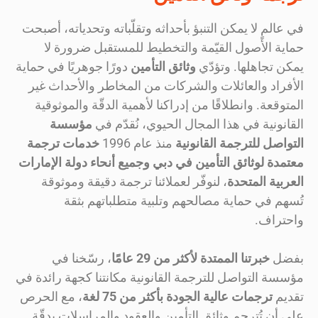
في عالمٍ لا يمكن التنبؤ بأحداثه وتقلّباته وتحدياته، أصبحت
حماية الأصول القيّمة والتخطيط للمستقبل ضرورة لا
يمكن تجاهلها. وتؤدّي
وثائق التأمين
دورًا جوهريًا في حماية
الأفراد والعائلات والشركات من المخاطر والأحداث غير
المتوقعة. وانطلاقًا من إدراكنا لأهمية الدقّة والموثوقية
القانونية في هذا المجال الحيوي، نُقدّم في
مؤسسة
التواصل للترجمة القانونية
منذ عام 1996
خدمات ترجمة
معتمدة لوثائق التأمين في دبي وجميع أنحاء دولة الإمارات
العربية المتحدة
، لنوفّر لعملائنا ترجمة دقيقة وموثوقة
تُسهم في حماية مصالحهم وتلبية متطلباتهم بثقة
واحتراف.
بفضل
خبرتنا الممتدة لأكثر من 29 عامًا
، رسّخنا في
مؤسسة التواصل للترجمة القانونية مكانتنا كجهة رائدة في
تقديم
ترجمات عالية الجودة
بأكثر من 75 لغة
، مع الحرص
على أن تُترجم وثائق التأمين والعقود والمراسلات بدقّة