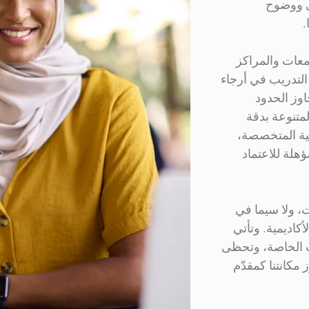
نى ووضوح
.
امعات والمراكز
التدريب في أرجاء
اوز الحدود
لمتنوعة بدقة
مية المتخصصة،
هلة للاعتماد
، ولا سيما في
كاديمية. وتأتي
ات الخاصة، وتحظى
مكانتنا كمقدّم