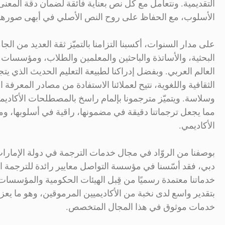
التقديمية. ونتعامل مع كل نص بعناية فائقة لضمان دقة المع
الأسلوب، مع الحفاظ على روح النص الأصلي في أبهى صورها
على مدار السنوات، أكسبنا التزامنا بالتميّز ثقة العديد من الج
البحثية، والأساتذة والباحثين والمعلمين والطلاب، ومؤسسات 
العالم العربي. وبفضل إدراكنا لطبيعة التعليم الحديث الذي يتج
الثقافية واللغوية، نتيح لعملائنا الاستفادة من مصادر المعرفة ا
وسلاسة. ويتميّز مترجمونا بإلمام راسخ بالمصطلحات الأكادي
مما يجعل ترجماتنا دقيقة في مضمونها، راقية في أسلوبها، ومؤ
الأكاديمي.
بوصفنا من الروّاد في مجال خدمات الترجمة في دولة الإمارات
دبي، فقد أسّسنا في مؤسسة التواصل معايير رائدة للترجمة الأ
خدماتنا معتمدة رسميًا من قِبل الهيئات الحكومية والمؤسس
بتقدير واسع لدى نخبة من الأكاديميين المرموقين، وهو ما يعزز 
خدمات موثوق في هذا المجال المتخصص.