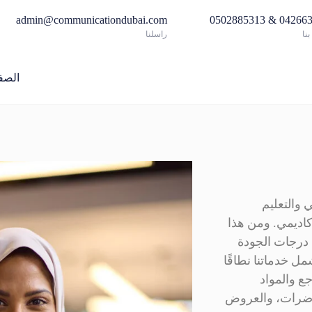
admin@communicationdubai.com
042663517 & 05
نا
راسلنا
الصف
 والتعليم
أكاديمي. ومن هذا
ى درجات الجودة
ل خدماتنا نطاقًا
جع والمواد
حاضرات، والعروض