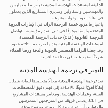
الدقيقة لمستندات الهندسة المدنية
ضرورية للمعماريين
والمهندسين والمقاولين ومديري المشاريع الذين يعملون
في بيئات لغوية ودولية متنوعة.
باعتبارها
مزود خدمة الترجمة الرائد في الإمارات العربية
المتحدة
واسمًا موثوقًا في دبي، تقدم
مؤسسة التواصل
للترجمة القانونية (CLT)
خدمات
الترجمة المعتمدة
لمستندات الهندسة المدنية
منذ ما يقرب من ثلاثة عقود.
وقد جعلنا
التزامنا المستمر بالجودة والدقة ورضا العملاء
شريكًا يعتمد عليه في صناعة تنافسية.
التميز في ترجمة الهندسة المدنية
تعد
ترجمة الهندسة المدنية
مجالًا متخصصًا للغاية يتطلب
إتقانًا لغويًا عميقًا
بالإضافة إلى
فهم دقيق للمصطلحات
الفنية، وعمليات الهندسة، ومعايير مستندات المشاريع
.
في
CLT
، يضمن
فريقنا من المترجمين المتمرسين
والمتفانين
أن يتم ترجمة كل مستند
بوضوح ودقة